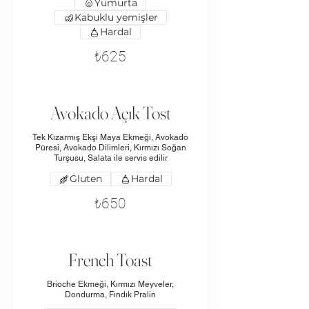
Yumurta
Kabuklu yemişler
Hardal
₺625
Avokado Açık Tost
Tek Kızarmış Ekşi Maya Ekmeği, Avokado
Püresi, Avokado Dilimleri, Kırmızı Soğan
Turşusu, Salata ile servis edilir
Gluten
Hardal
₺650
French Toast
Brioche Ekmeği, Kırmızı Meyveler,
Dondurma, Fındık Pralin