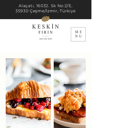
Alaçatı, 16032. Sk No:2/E,
35930 Çeşme/İzmir, Türkiye
ME
NU