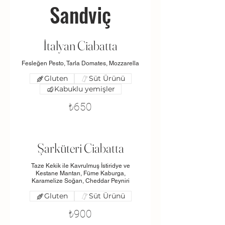
Sandviç
İtalyan Ciabatta
Fesleğen Pesto, Tarla Domates, Mozzarella
Gluten
Süt Ürünü
Kabuklu yemişler
₺650
Şarküteri Ciabatta
Taze Kekik ile Kavrulmuş İstiridye ve
Kestane Mantarı, Füme Kaburga,
Karamelize Soğan, Cheddar Peyniri
Gluten
Süt Ürünü
₺900