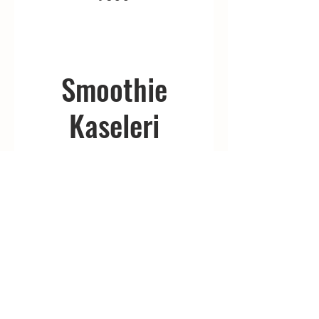
Smoothie
Kaseleri
Orman Meyveli
Smoothie
Karadut, Böğürtlen, Ahududu, Muz, Portakal
sos Granola ile servis edilir.
Gluten
Kabuklu yemişler
₺650