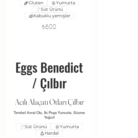
Gluten
Yumurta
Süt Ürünü
Kabuklu yemişler
₺600
Eggs Benedict
/ Çılbır
Acılı Alaçatı Otları Çılbır
Tembel Avrat Otu, İki Poşe Yumurta, Süzme
Yoğurt
Süt Ürünü
Yumurta
Hardal