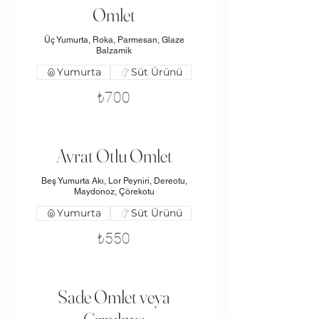
Omlet
Üç Yumurta, Roka, Parmesan, Glaze
Balzamik
Yumurta
Süt Ürünü
₺700
Avrat Otlu Omlet
Beş Yumurta Akı, Lor Peyniri, Dereotu,
Maydonoz, Çörekotu
Yumurta
Süt Ürünü
₺550
Sade Omlet veya