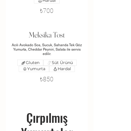
Hardal
₺700
Meksika Tost
Acılı Avokado Sos, Sucuk, Sahanda Tek Göz
Yumurta, Cheddar Peyniri, Salata ile servis
edilir.
Gluten
Süt Ürünü
Yumurta
Hardal
₺850
Çırpılmış