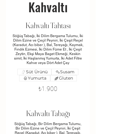
Kahvaltı
Kahvaltı Tahtası
Söğüş Tabağı, İki Dilim Bergama Tulumu, İki
Dilim Ezine ve Çeçil Peyniri, İki Çeşit Reçel
(Karadut, Acı biber ), Bal, Tereyağı, Kaymak,
Fındık Ezmesi, İki Dilim Füme Et , İki Çeşit
Zeytin, Ekşi Maya Baget Ekmeği, Keskin
simit, İki Haşlanmış Yumurta, İki Adet Filtre
Kahve veya Dört Adet Çay
Süt Ürünü
Susam
Yumurta
Gluten
₺1.900
Kahvaltı Tabağı
Söğüş Tabağı, Bir Dilim Bergama Tulumu,
Bir Dilim Ezine ve Çeçil Peyniri, İki Çeşit
Reçel (Karadut, Acı biber ), Bal, Tereyağı,