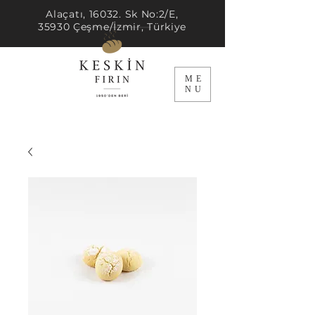
Alaçatı, 16032. Sk No:2/E,
35930 Çeşme/İzmir, Türkiye
ME
NU