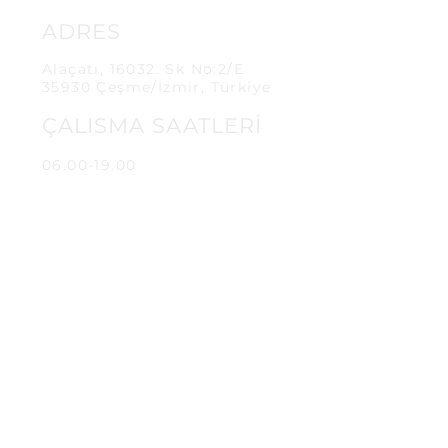
ADRES
Alaçatı, 16032. Sk No:2/E
35930 Çeşme/İzmir, Türkiye
ÇALISMA SAATLERİ
06.00-19.00
İLETİŞİM
info@keskinfirin.com
+90 532
179 7551
Sipariş ve Teslimat
İade ve Değişim
Üyelik Sözleşmesi
Sıkça Sorulan Sorular