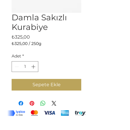
Damla Sakızlı
Kurabiye
Fiyat
₺325,00
₺325,00
/
250g
250
Gram
Adet
*
fiyatı
₺325,00
Sepete Ekle