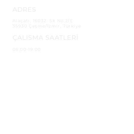
ADRES
Alaçatı, 16032. Sk No:2/E
35930 Çeşme/İzmir, Türkiye
ÇALISMA SAATLERİ
06.00-19.00
İLETİŞİM
info@keskinfirin.com
+90 532
179 7551
Sipariş ve Teslimat
İade ve Değişim
Üyelik Sözleşmesi
Sıkça Sorulan Sorular