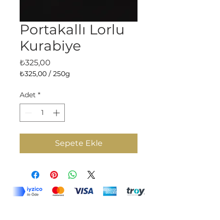
Portakallı Lorlu
Kurabiye
Fiyat
₺325,00
₺325,00
/
250g
250
Gram
Adet
*
fiyatı
₺325,00
Sepete Ekle