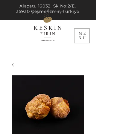
Alaçatı, 16032. Sk No:2/E,
35930 Çeşme/İzmir, Türkiye
ME
NU