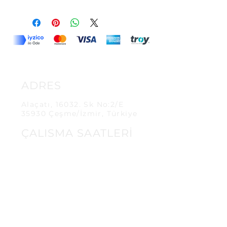
ADRES
Alaçatı, 16032. Sk No:2/E
35930 Çeşme/İzmir, Türkiye
ÇALISMA SAATLERİ
06.00-19.00
İLETİŞİM
info@keskinfirin.com
+90 532
179 7551