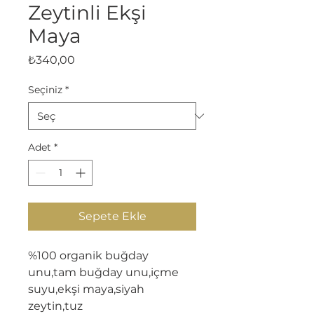
Zeytinli Ekşi
Maya
Fiyat
₺340,00
Seçiniz
*
Adet
*
Sepete Ekle
%100 organik buğday
unu,tam buğday unu,içme
suyu,ekşi maya,siyah
zeytin,tuz