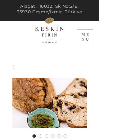
Alaçatı, 16032. Sk No:2/E,
35930 Çeşme/İzmir, Türkiye
ME
NU